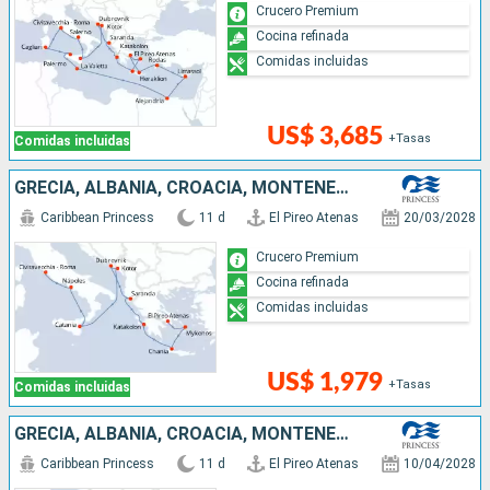
Crucero Premium
Cocina refinada
Comidas incluidas
US$ 3,685
+Tasas
Comidas incluidas
GRECIA, ALBANIA, CROACIA, MONTENEGRO, ITALIA
Caribbean Princess
11 d
El Pireo Atenas
20/03/2028
Crucero Premium
Cocina refinada
Comidas incluidas
US$ 1,979
+Tasas
Comidas incluidas
GRECIA, ALBANIA, CROACIA, MONTENEGRO, ITALIA
Caribbean Princess
11 d
El Pireo Atenas
10/04/2028