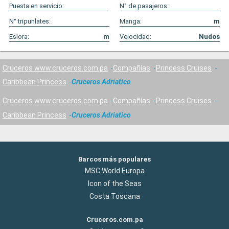
Puesta en servicio:
N° de pasajeros:
N° tripunlates:
Manga:
m
Eslora:
m
Velocidad:
Nudos
Cruceros www.cruceros.com.pa
Compañías
Princess Cruises
Caribbean Princess
Cruceros Adriatico
Cruceros www.cruceros.com.pa
Compañías
Princess Cruises
Caribbean Princess
Cruceros Adriatico
Barcos más populares
MSC World Europa
Icon of the Seas
Costa Toscana
Cruceros.com.pa