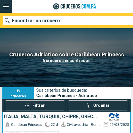
Encontrar un crucero
Nuestros destinos
Cruceros Adriatico sobre Caribbean Princess
6 cruceros encontrados
Fecha de salida
Puertos
Compañías
6
Sus criterios de búsqueda:
Buscar
Caribbean Princess - Adriatico
cruceros
Filtrar
Ordenar
ITALIA, MALTA, TURQUÍA, CHIPRE, GRECIA, ALBANIA, CROACIA, MONTENEGRO
Caribbean Princess
22 d
Civitavecchia - Roma
09/03/2028